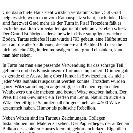
Und das schiefe Haus steht wirklich verdammt schief. 5,8 Grad
neigt es sich, wenn man vom Rathausplatz schaut, nach links. Das
sind fast zwei Grad mehr als der Turm in Pisa! Trotzdem fällt es
nach dreimal dran vorbeilaufen gar nicht mehr auf. Ist eben schief.
Der Grund ist übrigens derselbe wie in Pisa: sumpfiger, weicher
Boden. Tartus schiefes Haus wurde 1793 gebaut, eine Hälfte stützt
sich auf die alte Stadtmauer, die andere auf Pfähle. Und dass die
nicht gleichmäßig in den morastigen Untergrund einsinken, kann
man hier sehen.
In Tartu hat man eine passende Verwendung für das schräge Teil
gefunden und das Kunstmuseum Tartmus einquartiert. Drinnen gab
es gerade eine Ausstellung über Humor in Sowjetzeiten, als nicht
jeder Witz lauthals rausposaunt werden konnte. Trotzdem wurden
ganze Witzesammlungen angefertigt, es soll einen regelrechten
Wettbewerb um die meisten und besten Witze gegeben haben. Der
Preis für den Gewinner: ein Treffen mit Lenin. Natürlich auch ein
Witz. Der eifrigste Sammler soll übrigens mehr als 4.500 Witze
gesammelt haben. Humor als politische Rebellion.
Neben Witzen sind im Tartmus Zeichnungen, Collagen,
Installationen und Malerei zu sehen. Der Papierflieger, der außen am
Balkon des schiefen Hauses klemmt, gehört auch dazu. Eigentlich