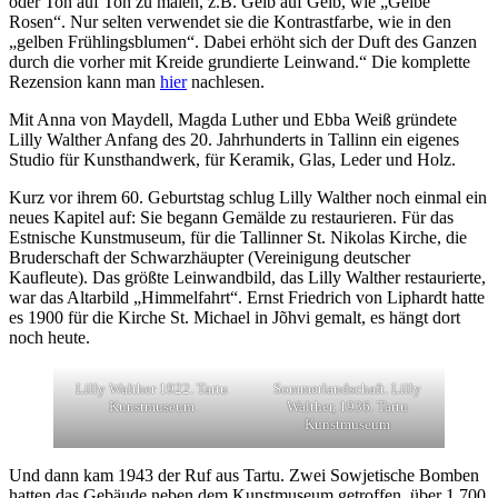
oder Ton auf Ton zu malen, z.B. Gelb auf Gelb, wie „Gelbe
Rosen“. Nur selten verwendet sie die Kontrastfarbe, wie in den
„gelben Frühlingsblumen“. Dabei erhöht sich der Duft des Ganzen
durch die vorher mit Kreide grundierte Leinwand.“ Die komplette
Rezension kann man
hier
nachlesen.
Mit Anna von Maydell, Magda Luther und Ebba Weiß gründete
Lilly Walther Anfang des 20. Jahrhunderts in Tallinn ein eigenes
Studio für Kunsthandwerk, für Keramik, Glas, Leder und Holz.
Kurz vor ihrem 60. Geburtstag schlug Lilly Walther noch einmal ein
neues Kapitel auf: Sie begann Gemälde zu restaurieren. Für das
Estnische Kunstmuseum, für die Tallinner St. Nikolas Kirche, die
Bruderschaft der Schwarzhäupter (Vereinigung deutscher
Kaufleute). Das größte Leinwandbild, das Lilly Walther restaurierte,
war das Altarbild „Himmelfahrt“. Ernst Friedrich von Liphardt hatte
es 1900 für die Kirche St. Michael in Jõhvi gemalt, es hängt dort
noch heute.
Lilly Walther 1922. Tartu
Sommerlandschaft. Lilly
Kunstmuseum
Walther, 1936. Tartu
Kunstmuseum
Und dann kam 1943 der Ruf aus Tartu. Zwei Sowjetische Bomben
hatten das Gebäude neben dem Kunstmuseum getroffen, über 1.700