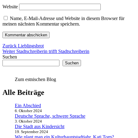
Website
Name, E-Mail-Adresse und Website in diesem Browser für
meinen nächsten Kommentar speichern.
Beitragsnavigation
Vorheriger
Zurück
Lieblingsbrot
Nächster
Beitrag:
Weiter
Stadtschreiberin trifft Stadtschreiberin
Beitrag:
Suchen
Suchen
Zum estnischen Blog
Alle Beiträge
Ein Abschied
6. Oktober 2024
Deutsche Sprache, schwere Sprache
3. Oktober 2024
Die Stadt aus Kindersicht
19. September 2024
Wie plant man ein Kulturhauptstadtjahr, Kati Torp?