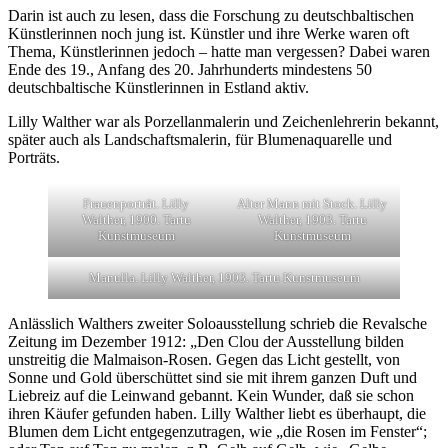
Darin ist auch zu lesen, dass die Forschung zu deutschbaltischen
Künstlerinnen noch jung ist. Künstler und ihre Werke waren oft
Thema, Künstlerinnen jedoch – hatte man vergessen? Dabei waren
Ende des 19., Anfang des 20. Jahrhunderts mindestens 50
deutschbaltische Künstlerinnen in Estland aktiv.
Lilly Walther war als Porzellanmalerin und Zeichenlehrerin bekannt,
später auch als Landschaftsmalerin, für Blumenaquarelle und
Porträts.
Frauenporträt. Lilly
Alter Mann mit Stock. Lilly
Walther, 1900. Tartu
Walther, 1903. Tartu
Kunstmuseum
Kunstmuseum
Manulla. Lilly Walther, 1903. Tartu Kunstmuseum
Anlässlich Walthers zweiter Soloausstellung schrieb die Revalsche
Zeitung im Dezember 1912: „Den Clou der Ausstellung bilden
unstreitig die Malmaison-Rosen. Gegen das Licht gestellt, von
Sonne und Gold überschüttet sind sie mit ihrem ganzen Duft und
Liebreiz auf die Leinwand gebannt. Kein Wunder, daß sie schon
ihren Käufer gefunden haben. Lilly Walther liebt es überhaupt, die
Blumen dem Licht entgegenzutragen, wie „die Rosen im Fenster“;