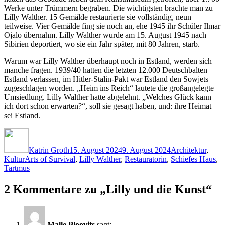
Werke unter Trümmern begraben. Die wichtigsten brachte man zu
Lilly Walther. 15 Gemälde restaurierte sie vollständig, neun
teilweise. Vier Gemälde fing sie noch an, ehe 1945 ihr Schüler Ilmar
Ojalo übernahm. Lilly Walther wurde am 15. August 1945 nach
Sibirien deportiert, wo sie ein Jahr später, mit 80 Jahren, starb.
Warum war Lilly Walther überhaupt noch in Estland, werden sich
manche fragen. 1939/40 hatten die letzten 12.000 Deutschbalten
Estland verlassen, im Hitler-Stalin-Pakt war Estland den Sowjets
zugeschlagen worden. „Heim ins Reich“ lautete die großangelegte
Umsiedlung. Lilly Walther hatte abgelehnt. „Welches Glück kann
ich dort schon erwarten?“, soll sie gesagt haben, und: ihre Heimat
sei Estland.
Autor
Veröffentlicht
Kategorien
am
Katrin Groth
15. August 2024
9. August 2024
Architektur
,
Schlagwörter
Kultur
Arts of Survival
,
Lilly Walther
,
Restauratorin
,
Schiefes Haus
,
Tartmus
2 Kommentare zu „Lilly und die Kunst“
Malle Ploovits
sagt: