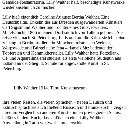
Gemälde-Restauratorin. Lilly Walther half, beschädigte Kunstwerke
wieder ansehnlich zu machen.
Lilly hieß eigentlich Caroline Auguste Bertha Walther. Eine
Deutschbaltin, Enkelin des aus Dresden ausgewanderten Künstlers
Carl Sigismund Walther und Tochter eines Gutsverwalters.
Mittelschicht, 1866 in einem Dorf südlich von Tallinn geboren. Sie
reiste viel, nach St. Petersburg, Paris und auf die Krim, sie lebte eine
zeitlang in Berlin, studierte in München, reiste nach Weimar,
Worpswede und Bürgel nahe Jena – damals Sitz bedeutender
Töpfereien und Keramikhersteller. Lilly Walther hatte Porzellan-,
Öl- und Aquarellmalerei studiert, als erste weibliche Studentin aus
Estland an der Stieglitz Schule für angewandte Kunst in St.
Petersburg.
Lilly Walther 1914. Tartu Kunstmuseum
Ihre vielen Reisen, die vielen Sprachen – neben Deutsch und
Estnisch sprach sie auch fließend Russisch und Französisch – zeigen
ihren im Vergleich zu anderen Künstlerinnen privilegierten Status,
heißt es in dem Buch, dass anlässlich einer Lilly Walther-
Ausstellung in Tartu vor zwei Jahren erschien.