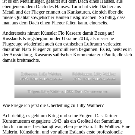
ist es ein Metallflieger, gefaltet auf dem Dach eines Hauses, aus
eben jenem: dem Dach des Hauses. Tartu hat viele Dächer aus
Metall und der Flieger erinnert an Karikaturen, die sich über die
miese Qualität sowjetischer Bauten lustig machen. So billig, dass
man aus dem Dach einen Flieger falten kann, einerseits.
Andererseits nimmt Künstler Flo Kasearu damit Bezug auf
Russlands Kriegsbeginn in der Ukraine 2014, als russische
Flugzeuge wiederholt auch den estnischen Luftraum verletzten,
daraufhin Nato-Flieger zu patrouillieren begannen. Es ist, heißt es in
der Ausstellung, Kasearus satirischer Kommentar zur Panik, die sich
damals breitmachte.
Erdbeeren. Lilly Walther,
Feldblumen. Lilly Walther,
1895. Tartu Kunstmuseum
1906. Tartu Kunstmuseum
Tulpen. Lilly Walther, 1899. Tartu Kunstmuseum
Wie kriege ich jetzt die Überleitung zu Lilly Walther?
Ach richtig, es geht um Krieg und seine Folgen. Das Tartuer
Kunstmuseum engagierte 1943, als ein Großteil der Sammlung
durch Trümmer beschädigt war, eben jene Frau: Lilly Walther. Eine
Malerin, Künstlerin, und vor allem Estlands erste professionelle