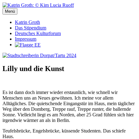
Zum
Inhalt
Menü
Stadtschreiberin Dorpat/Tartu 2024
Stadtschreiberin Dorpat/Tartu 2024
springen
Katrin Groth
Das Stipendium
Deutsches Kulturforum
Impressum
Lilly und die Kunst
Es ist dann doch immer wieder erstaunlich, wie schnell wir
Menschen uns an Neues gewöhnen. Ich meine vor allem
Alltägliches. Die quietschende Eingangstür im Haus, mein täglicher
Weg über den Domberg, Treppe rauf, Treppe runter, die ballernde
Sonne. Vielleicht liegt es am Norden, aber 25 Grad fühlen sich hier
irgendwie wärmer an als in Berlin.
Teufelsbrücke, Engelsbrücke, küssende Studenten. Das schiefe
Haus.