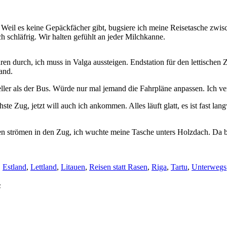
. Weil es keine Gepäckfächer gibt, bugsiere ich meine Reisetasche zwis
h schläfrig. Wir halten gefühlt an jeder Milchkanne.
n durch, ich muss in Valga aussteigen. Endstation für den lettischen Z
and.
r als der Bus. Würde nur mal jemand die Fahrpläne anpassen. Ich verb
ste Zug, jetzt will auch ich ankommen. Alles läuft glatt, es ist fast la
n strömen in den Zug, ich wuchte meine Tasche unters Holzdach. Da b
r
,
Estland
,
Lettland
,
Litauen
,
Reisen statt Rasen
,
Riga
,
Tartu
,
Unterwegs
“