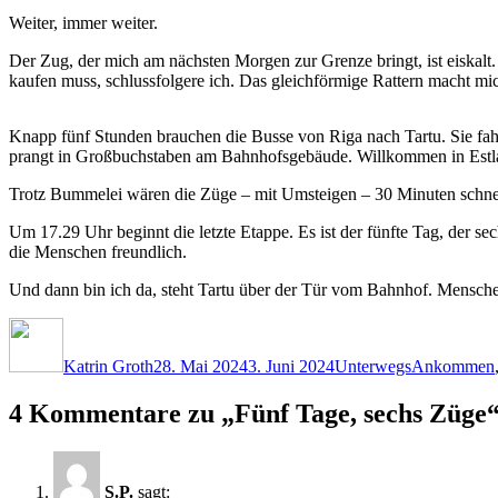
Weiter, immer weiter.
Der Zug, der mich am nächsten Morgen zur Grenze bringt, ist eiskalt
kaufen muss, schlussfolgere ich. Das gleichförmige Rattern macht mic
Knapp fünf Stunden brauchen die Busse von Riga nach Tartu. Sie fahre
prangt in Großbuchstaben am Bahnhofsgebäude. Willkommen in Estl
Trotz Bummelei wären die Züge – mit Umsteigen – 30 Minuten schnelle
Um 17.29 Uhr beginnt die letzte Etappe. Es ist der fünfte Tag, der sech
die Menschen freundlich.
Und dann bin ich da, steht Tartu über der Tür vom Bahnhof. Mensche
Autor
Veröffentlicht
Kategorien
Schlagwörte
am
Katrin Groth
28. Mai 2024
3. Juni 2024
Unterwegs
Ankommen
4 Kommentare zu „Fünf Tage, sechs Züge
S.P.
sagt: