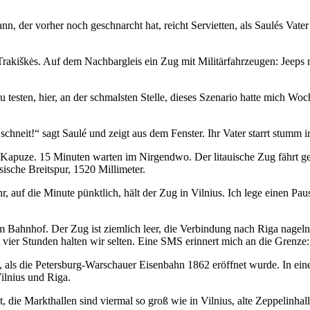
n, der vorher noch geschnarcht hat, reicht Servietten, als Saulés Vater 
rakiškės. Auf dem Nachbargleis ein Zug mit Militärfahrzeugen: Jeeps m
testen, hier, an der schmalsten Stelle, dieses Szenario hatte mich Wo
hneit!“ sagt Saulé und zeigt aus dem Fenster. Ihr Vater starrt stumm i
 Kapuze. 15 Minuten warten im Nirgendwo. Der litauische Zug fährt g
sische Breitspur, 1520 Millimeter.
uf die Minute pünktlich, hält der Zug in Vilnius. Ich lege einen Pause
 Bahnhof. Der Zug ist ziemlich leer, die Verbindung nach Riga nageln
 vier Stunden halten wir selten. Eine SMS erinnert mich an die Grenze
, als die Petersburg-Warschauer Eisenbahn 1862 eröffnet wurde. In ein
ilnius und Riga.
, die Markthallen sind viermal so groß wie in Vilnius, alte Zeppelinhal