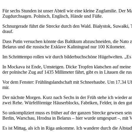
Für sechs Stunden ist unser Abteil wie eine kleine Zugfamilie. Der Man
Zugdurchsagen. Polnisch, Englisch, Hände und Füße.
Schnurgerade führt die Strecke durch den Wald. Białystok, Suwałki, T
drauf.
Dass Putin versuchen könnte das Baltikum abzuschneiden, die Nato zu 
Belarus und die russische Exklave Kaliningrad nur 100 Kilometer.
Im Schritttempo rollen wir durch bilderbuchschöne Hügelwelten. „Es sc
In Mockava ist Ende, Umsteigen. Dicke Tropfen klatschen auf meine
der polnische Zug auf 1435 Millimeter fährt, gibt es in Litauen die rus
Vor dem Fenster: Frühlingslandschaft mit Schneehaube. Um 17.34 Uhr, a
mir.
Der nächste Morgen. Kurz nach Sechs in der Früh stehe ich wieder am
zwei Rehe. Würfelförmige Häuserblocks, Fabriken, Felder, in den gut
So unkompliziert muss es früher auf der ganzen Strecke gewesen sein
Berlin, Warschau, Hrodna in Belarus – hier wurde umgespurt –, mit V
Es ist Mittag, als ich in Riga ankomme. Ich wandere durch die Altstadt