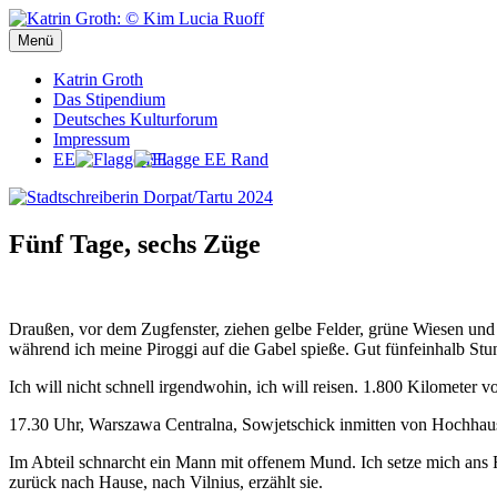
Zum
Inhalt
Menü
Stadtschreiberin Dorpat/Tartu 2024
Stadtschreiberin Dorpat/Tartu 2024
springen
Katrin Groth
Das Stipendium
Deutsches Kulturforum
Impressum
EE
Fünf Tage, sechs Züge
Draußen, vor dem Zugfenster, ziehen gelbe Felder, grüne Wiesen und
während ich meine Piroggi auf die Gabel spieße. Gut fünfeinhalb Stun
Ich will nicht schnell irgendwohin, ich will reisen. 1.800 Kilometer 
17.30 Uhr, Warszawa Centralna, Sowjetschick inmitten von Hochhaus
Im Abteil schnarcht ein Mann mit offenem Mund. Ich setze mich ans Fe
zurück nach Hause, nach Vilnius, erzählt sie.