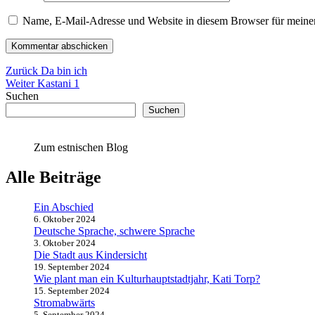
Name, E-Mail-Adresse und Website in diesem Browser für meine
Beitragsnavigation
Vorheriger
Zurück
Da bin ich
Nächster
Beitrag:
Weiter
Kastani 1
Beitrag:
Suchen
Suchen
Zum estnischen Blog
Alle Beiträge
Ein Abschied
6. Oktober 2024
Deutsche Sprache, schwere Sprache
3. Oktober 2024
Die Stadt aus Kindersicht
19. September 2024
Wie plant man ein Kulturhauptstadtjahr, Kati Torp?
15. September 2024
Stromabwärts
5. September 2024