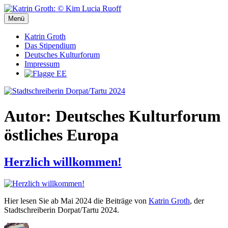
Zum
Inhalt
Menü
Stadtschreiberin Dorpat/Tartu 2024
Stadtschreiberin Dorpat/Tartu 2024
springen
Katrin Groth
Das Stipendium
Deutsches Kulturforum
Impressum
Autor:
Deutsches Kulturforum
östliches Europa
Herzlich willkommen!
Hier lesen Sie ab Mai 2024 die Beiträge von
Katrin Groth
, der
Stadtschreiberin Dorpat/Tartu 2024.
Autor
Veröffentlicht