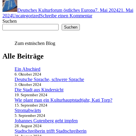
am
Deutsches Kulturforum östliches Europa
7. Mai 2024
21. Mai
Kategorien
zu
2024
Uncategorized
Schreibe einen Kommentar
Herzlich
Suchen
willkommen!
Suchen
Zum estnischen Blog
Alle Beiträge
Ein Abschied
6. Oktober 2024
Deutsche Sprache, schwere Sprache
3. Oktober 2024
Die Stadt aus Kindersicht
19. September 2024
Wie plant man ein Kulturhauptstadtjahr, Kati Torp?
15. September 2024
Stromabwärts
5. September 2024
Johannes Gutenberg geht impfen
28. August 2024
Stadtschreiberin trifft Stadtschreiberin