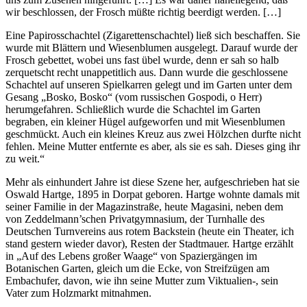
wir beschlossen, der Frosch müßte richtig beerdigt werden. […]
Eine Papirosschachtel (Zigarettenschachtel) ließ sich beschaffen. Sie
wurde mit Blättern und Wiesenblumen ausgelegt. Darauf wurde der
Frosch gebettet, wobei uns fast übel wurde, denn er sah so halb
zerquetscht recht unappetitlich aus. Dann wurde die geschlossene
Schachtel auf unseren Spielkarren gelegt und im Garten unter dem
Gesang „Bosko, Bosko“ (vom russischen Gospodi, o Herr)
herumgefahren. Schließlich wurde die Schachtel im Garten
begraben, ein kleiner Hügel aufgeworfen und mit Wiesenblumen
geschmückt. Auch ein kleines Kreuz aus zwei Hölzchen durfte nicht
fehlen. Meine Mutter entfernte es aber, als sie es sah. Dieses ging ihr
zu weit.“
Mehr als einhundert Jahre ist diese Szene her, aufgeschrieben hat sie
Oswald Hartge, 1895 in Dorpat geboren. Hartge wohnte damals mit
seiner Familie in der Magazinstraße, heute Magasini, neben dem
von Zeddelmann’schen Privatgymnasium, der Turnhalle des
Deutschen Turnvereins aus rotem Backstein (heute ein Theater, ich
stand gestern wieder davor), Resten der Stadtmauer. Hartge erzählt
in „Auf des Lebens großer Waage“ von Spaziergängen im
Botanischen Garten, gleich um die Ecke, von Streifzügen am
Embachufer, davon, wie ihn seine Mutter zum Viktualien-, sein
Vater zum Holzmarkt mitnahmen.