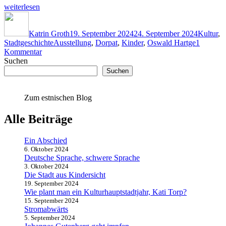
„Die
weiterlesen
Stadt
Autor
Veröffentlicht
Kategori
aus
am
Kindersicht“
Katrin Groth
19. September 2024
24. September 2024
Kultur
,
Schlagwörter
Stadtgeschichte
Ausstellung
,
Dorpat
,
Kinder
,
Oswald Hartge
1
zu
Kommentar
Die
Suchen
Stadt
Suchen
aus
Kindersicht
Zum estnischen Blog
Alle Beiträge
Ein Abschied
6. Oktober 2024
Deutsche Sprache, schwere Sprache
3. Oktober 2024
Die Stadt aus Kindersicht
19. September 2024
Wie plant man ein Kulturhauptstadtjahr, Kati Torp?
15. September 2024
Stromabwärts
5. September 2024