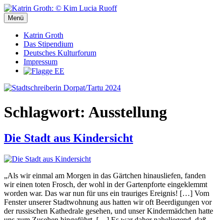
Zum
Inhalt
Menü
Stadtschreiberin Dorpat/Tartu 2024
Stadtschreiberin Dorpat/Tartu 2024
springen
Katrin Groth
Das Stipendium
Deutsches Kulturforum
Impressum
Schlagwort:
Ausstellung
Die Stadt aus Kindersicht
„Als wir einmal am Morgen in das Gärtchen hinausliefen, fanden
wir einen toten Frosch, der wohl in der Gartenpforte eingeklemmt
worden war. Das war nun für uns ein trauriges Ereignis! […] Vom
Fenster unserer Stadtwohnung aus hatten wir oft Beerdigungen vor
der russischen Kathedrale gesehen, und unser Kindermädchen hatte
uns zum Zusehen hingeführt. […] Es war daher naheliegend, daß