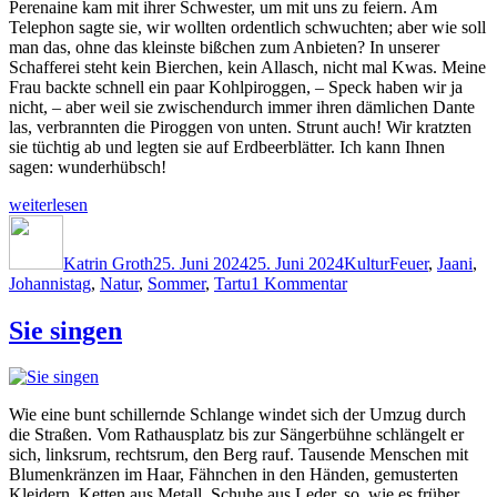
Perenaine kam mit ihrer Schwester, um mit uns zu feiern. Am
Telephon sagte sie, wir wollten ordentlich schwuchten; aber wie soll
man das, ohne das kleinste bißchen zum Anbieten? In unserer
Schafferei steht kein Bierchen, kein Allasch, nicht mal Kwas. Meine
Frau backte schnell ein paar Kohlpiroggen, – Speck haben wir ja
nicht, – aber weil sie zwischendurch immer ihren dämlichen Dante
las, verbrannten die Piroggen von unten. Strunt auch! Wir kratzten
sie tüchtig ab und legten sie auf Erdbeerblätter. Ich kann Ihnen
sagen: wunderhübsch!
„Johanni,
weiterlesen
Jaanipäev
Autor
Veröffentlicht
Kategorien
Schlagwörter
oder
am
einfach
Katrin Groth
25. Juni 2024
25. Juni 2024
Kultur
Feuer
,
Jaani
,
zu
Jaani“
Johannistag
,
Natur
,
Sommer
,
Tartu
1 Kommentar
Johanni,
Jaanipäev
Sie singen
oder
einfach
Jaani
Wie eine bunt schillernde Schlange windet sich der Umzug durch
die Straßen. Vom Rathausplatz bis zur Sängerbühne schlängelt er
sich, linksrum, rechtsrum, den Berg rauf. Tausende Menschen mit
Blumenkränzen im Haar, Fähnchen in den Händen, gemusterten
Kleidern. Ketten aus Metall, Schuhe aus Leder, so, wie es früher