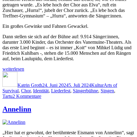
getragen wurde. „Es lebe hoch der Chor aus Elva“, ruft ein
Zuschauer, „Hurra!“, jubelt der Chor zurück. „Es lebe hoch das
Treffner-Gymnasium“ – „Hurra“, antworten die Sänger:innen.
Ein großes Gewinke und Fahnen Gewackel.
Dann stellen sie sich auf der Bühne auf: 9.914 Sänger:innen,
darunter 3.000 Kinder, das Orchester des Vanemuine-Theaters. Als
das erste Lied beginnt – es ist immer „Koit“ von Mihkel Lüdig und
Friedrich Kuhlbars -, stehen die 15.000 Menschen auf den Rängen
auf, beim Laulupidu, dem Liederfest.
„Sie
weiterlesen
singen“
Autor
Veröffentlicht
Kategorien
Schlagwörter
am
Katrin Groth
24. Juni 2024
5. Juli 2024
Kultur
Arts of
Survival
,
Chor
,
Identität
,
Liederfest
,
Sängerbühne
,
Singen
,
zu
Tartu
2 Kommentare
Sie
singen
Annelinn
„Hier hat er gewohnt, der berühmteste Eismann von Annelinn“, sagt