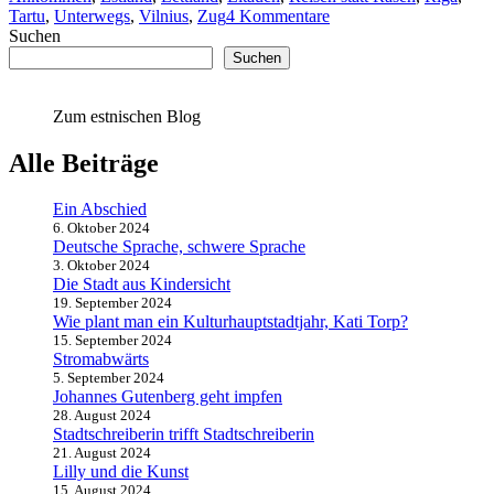
zu
Tartu
,
Unterwegs
,
Vilnius
,
Zug
4 Kommentare
Fünf
Suchen
Tage,
Suchen
sechs
Züge
Zum estnischen Blog
Alle Beiträge
Ein Abschied
6. Oktober 2024
Deutsche Sprache, schwere Sprache
3. Oktober 2024
Die Stadt aus Kindersicht
19. September 2024
Wie plant man ein Kulturhauptstadtjahr, Kati Torp?
15. September 2024
Stromabwärts
5. September 2024
Johannes Gutenberg geht impfen
28. August 2024
Stadtschreiberin trifft Stadtschreiberin
21. August 2024
Lilly und die Kunst
15. August 2024