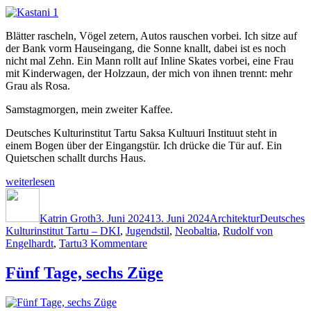
Blätter rascheln, Vögel zetern, Autos rauschen vorbei. Ich sitze auf
der Bank vorm Hauseingang, die Sonne knallt, dabei ist es noch
nicht mal Zehn. Ein Mann rollt auf Inline Skates vorbei, eine Frau
mit Kinderwagen, der Holzzaun, der mich von ihnen trennt: mehr
Grau als Rosa.
Samstagmorgen, mein zweiter Kaffee.
Deutsches Kulturinstitut Tartu Saksa Kultuuri Instituut steht in
einem Bogen über der Eingangstür. Ich drücke die Tür auf. Ein
Quietschen schallt durchs Haus.
„Kastani
weiterlesen
1“
Autor
Veröffentlicht
Kategorien
Schlagwört
am
Katrin Groth
3. Juni 2024
13. Juni 2024
Architektur
Deutsches
Kulturinstitut Tartu – DKI
,
Jugendstil
,
Neobaltia
,
Rudolf von
zu
Engelhardt
,
Tartu
3 Kommentare
Kastani
1
Fünf Tage, sechs Züge