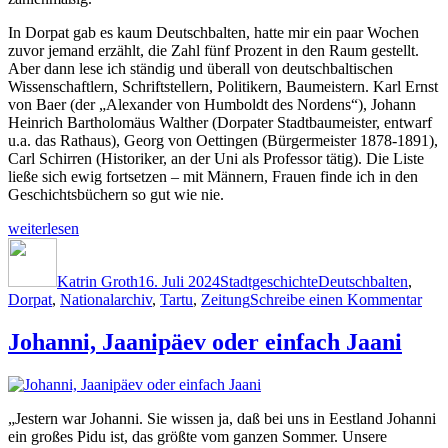
In Dorpat gab es kaum Deutschbalten, hatte mir ein paar Wochen
zuvor jemand erzählt, die Zahl fünf Prozent in den Raum gestellt.
Aber dann lese ich ständig und überall von deutschbaltischen
Wissenschaftlern, Schriftstellern, Politikern, Baumeistern. Karl Ernst
von Baer (der „Alexander von Humboldt des Nordens“), Johann
Heinrich Bartholomäus Walther (Dorpater Stadtbaumeister, entwarf
u.a. das Rathaus), Georg von Oettingen (Bürgermeister 1878-1891),
Carl Schirren (Historiker, an der Uni als Professor tätig). Die Liste
ließe sich ewig fortsetzen – mit Männern, Frauen finde ich in den
Geschichtsbüchern so gut wie nie.
„Das
weiterlesen
Archiv“
Autor
Veröffentlicht
Kategorien
Schlagwörter
am
Katrin Groth
16. Juli 2024
Stadtgeschichte
Deutschbalten
,
zu
Dorpat
,
Nationalarchiv
,
Tartu
,
Zeitung
Schreibe einen Kommentar
Das
Arc
Johanni, Jaanipäev oder einfach Jaani
„Jestern war Johanni. Sie wissen ja, daß bei uns in Eestland Johanni
ein großes Pidu ist, das größte vom ganzen Sommer. Unsere