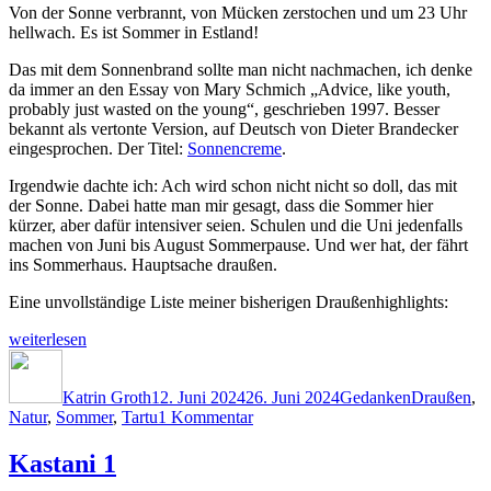
Von der Sonne verbrannt, von Mücken zerstochen und um 23 Uhr
hellwach. Es ist Sommer in Estland!
Das mit dem Sonnenbrand sollte man nicht nachmachen, ich denke
da immer an den Essay von Mary Schmich „Advice, like youth,
probably just wasted on the young“, geschrieben 1997. Besser
bekannt als vertonte Version, auf Deutsch von Dieter Brandecker
eingesprochen. Der Titel:
Sonnencreme
.
Irgendwie dachte ich: Ach wird schon nicht nicht so doll, das mit
der Sonne. Dabei hatte man mir gesagt, dass die Sommer hier
kürzer, aber dafür intensiver seien. Schulen und die Uni jedenfalls
machen von Juni bis August Sommerpause. Und wer hat, der fährt
ins Sommerhaus. Hauptsache draußen.
Eine unvollständige Liste meiner bisherigen Draußenhighlights:
„Barfuß
weiterlesen
durchs
Autor
Veröffentlicht
Kategorien
Schlagwört
Gras“
am
Katrin Groth
12. Juni 2024
26. Juni 2024
Gedanken
Draußen
,
zu
Natur
,
Sommer
,
Tartu
1 Kommentar
Barfuß
durchs
Kastani 1
Gras