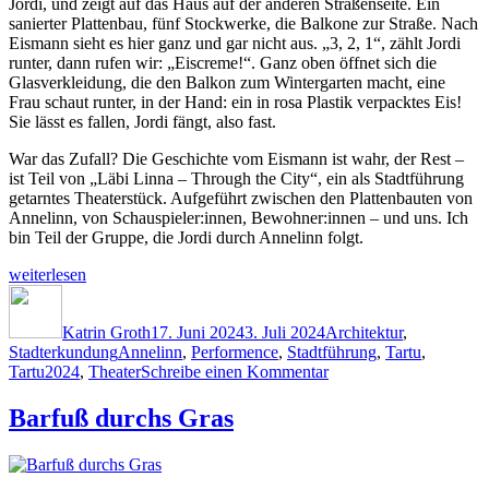
Jordi, und zeigt auf das Haus auf der anderen Straßenseite. Ein
sanierter Plattenbau, fünf Stockwerke, die Balkone zur Straße. Nach
Eismann sieht es hier ganz und gar nicht aus. „3, 2, 1“, zählt Jordi
runter, dann rufen wir: „Eiscreme!“. Ganz oben öffnet sich die
Glasverkleidung, die den Balkon zum Wintergarten macht, eine
Frau schaut runter, in der Hand: ein in rosa Plastik verpacktes Eis!
Sie lässt es fallen, Jordi fängt, also fast.
War das Zufall? Die Geschichte vom Eismann ist wahr, der Rest –
ist Teil von „Läbi Linna – Through the City“, ein als Stadtführung
getarntes Theaterstück. Aufgeführt zwischen den Plattenbauten von
Annelinn, von Schauspieler:innen, Bewohner:innen – und uns. Ich
bin Teil der Gruppe, die Jordi durch Annelinn folgt.
„Annelinn“
weiterlesen
Autor
Veröffentlicht
Kategorien
am
Katrin Groth
17. Juni 2024
3. Juli 2024
Architektur
,
Schlagwörter
Stadterkundung
Annelinn
,
Performence
,
Stadtführung
,
Tartu
,
zu
Tartu2024
,
Theater
Schreibe einen Kommentar
Annelinn
Barfuß durchs Gras