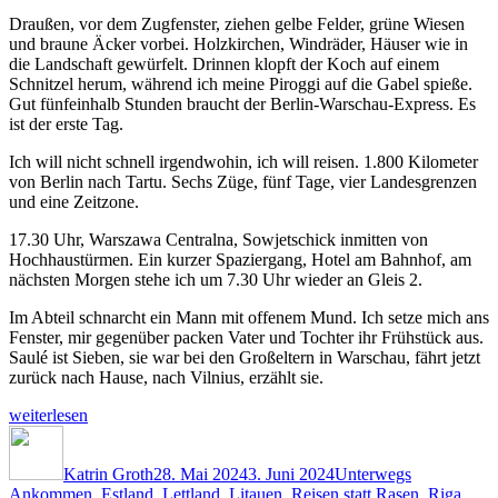
Draußen, vor dem Zugfenster, ziehen gelbe Felder, grüne Wiesen
und braune Äcker vorbei. Holzkirchen, Windräder, Häuser wie in
die Landschaft gewürfelt. Drinnen klopft der Koch auf einem
Schnitzel herum, während ich meine Piroggi auf die Gabel spieße.
Gut fünfeinhalb Stunden braucht der Berlin-Warschau-Express. Es
ist der erste Tag.
Ich will nicht schnell irgendwohin, ich will reisen. 1.800 Kilometer
von Berlin nach Tartu. Sechs Züge, fünf Tage, vier Landesgrenzen
und eine Zeitzone.
17.30 Uhr, Warszawa Centralna, Sowjetschick inmitten von
Hochhaustürmen. Ein kurzer Spaziergang, Hotel am Bahnhof, am
nächsten Morgen stehe ich um 7.30 Uhr wieder an Gleis 2.
Im Abteil schnarcht ein Mann mit offenem Mund. Ich setze mich ans
Fenster, mir gegenüber packen Vater und Tochter ihr Frühstück aus.
Saulé ist Sieben, sie war bei den Großeltern in Warschau, fährt jetzt
zurück nach Hause, nach Vilnius, erzählt sie.
„Fünf
weiterlesen
Tage,
Autor
Veröffentlicht
Kategorien
Schlagwörte
sechs
am
Züge“
Katrin Groth
28. Mai 2024
3. Juni 2024
Unterwegs
Ankommen
,
Estland
,
Lettland
,
Litauen
,
Reisen statt Rasen
,
Riga
,