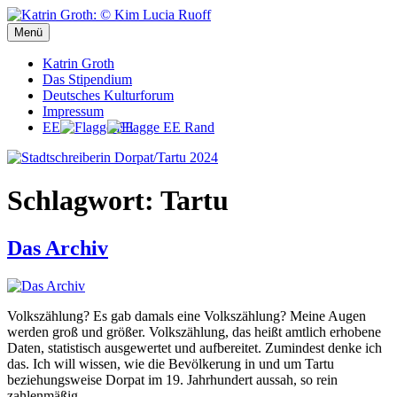
Zum
Inhalt
Menü
Stadtschreiberin Dorpat/Tartu 2024
Stadtschreiberin Dorpat/Tartu 2024
springen
Katrin Groth
Das Stipendium
Deutsches Kulturforum
Impressum
EE
Schlagwort:
Tartu
Das Archiv
Volkszählung? Es gab damals eine Volkszählung? Meine Augen
werden groß und größer. Volkszählung, das heißt amtlich erhobene
Daten, statistisch ausgewertet und aufbereitet. Zumindest denke ich
das. Ich will wissen, wie die Bevölkerung in und um Tartu
beziehungsweise Dorpat im 19. Jahrhundert aussah, so rein
zahlenmäßig.