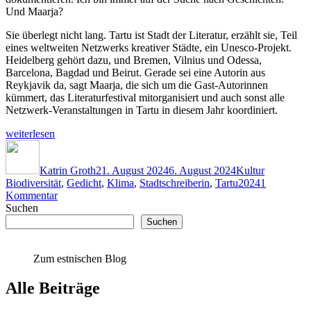
Und Maarja?
Sie überlegt nicht lang. Tartu ist Stadt der Literatur, erzählt sie, Teil
eines weltweiten Netzwerks kreativer Städte, ein Unesco-Projekt.
Heidelberg gehört dazu, und Bremen, Vilnius und Odessa,
Barcelona, Bagdad und Beirut. Gerade sei eine Autorin aus
Reykjavik da, sagt Maarja, die sich um die Gast-Autorinnen
kümmert, das Literaturfestival mitorganisiert und auch sonst alle
Netzwerk-Veranstaltungen in Tartu in diesem Jahr koordiniert.
„Stadtschreiberin
weiterlesen
trifft
Autor
Veröffentlicht
Kategorien
Schlagwör
Stadtschreiberin“
am
Katrin Groth
21. August 2024
6. August 2024
Kultur
Biodiversität
,
Gedicht
,
Klima
,
Stadtschreiberin
,
Tartu2024
1
zu
Kommentar
Stadtschreiberin
Suchen
trifft
Suchen
Stadtschreiberin
Zum estnischen Blog
Alle Beiträge