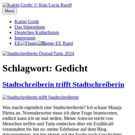
Zum
Inhalt
Menü
Stadtschreiberin Dorpat/Tartu 2024
Stadtschreiberin Dorpat/Tartu 2024
springen
Katrin Groth
Das Stipendium
Deutsches Kulturforum
Impressum
EE
Schlagwort:
Gedicht
Stadtschreiberin trifft Stadtschreiberin
Was macht eigentlich eine Stadtschreiberin? Ich schaue Maarja
Pärtna an. Normalerweise muss ich diese Frage beantworten,
endlich kann ich sie mal stellen. Meine Antwort reicht von
Menschen treffen und Tartu entdecken über ein Erzählcafé
veranstalten bis hin zu: meine Erlebnisse auf dem Blog
dokumentieren. Ich bin immer auf der Suche nach Geschichten.