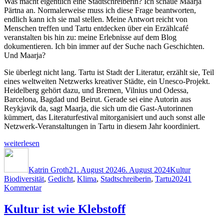
Was macht eigentlich eine Stadtschreiberin? Ich schaue Maarja
Torp?
Pärtna an. Normalerweise muss ich diese Frage beantworten,
endlich kann ich sie mal stellen. Meine Antwort reicht von
Menschen treffen und Tartu entdecken über ein Erzählcafé
veranstalten bis hin zu: meine Erlebnisse auf dem Blog
dokumentieren. Ich bin immer auf der Suche nach Geschichten.
Und Maarja?
Sie überlegt nicht lang. Tartu ist Stadt der Literatur, erzählt sie, Teil
eines weltweiten Netzwerks kreativer Städte, ein Unesco-Projekt.
Heidelberg gehört dazu, und Bremen, Vilnius und Odessa,
Barcelona, Bagdad und Beirut. Gerade sei eine Autorin aus
Reykjavik da, sagt Maarja, die sich um die Gast-Autorinnen
kümmert, das Literaturfestival mitorganisiert und auch sonst alle
Netzwerk-Veranstaltungen in Tartu in diesem Jahr koordiniert.
„Stadtschreiberin
weiterlesen
trifft
Autor
Veröffentlicht
Kategorien
Schlagwör
Stadtschreiberin“
am
Katrin Groth
21. August 2024
6. August 2024
Kultur
Biodiversität
,
Gedicht
,
Klima
,
Stadtschreiberin
,
Tartu2024
1
zu
Kommentar
Stadtschreiberin
trifft
Kultur ist wie Klebstoff
Stadtschreiberin