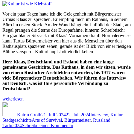
Vor ein paar Tagen hatte ich die Gelegenheit mit Bürgermeister
Urmas Klaas zu sprechen. Er empfing mich im Rathaus, in seinem
Büro im ersten Stock. An der Wand hängt ein Luftbild der Stadt, am
Regal prangen die Sterne der Europafahne, hinterm Schreibtisch:
Ein graublauer Sitzsack mit Klaas‘ Vornamen drauf. Normalerweise
kann Tartus Bürgermeister von hier aus die Menschen über den
Rathausplatz spazieren sehen, gerade ist der Blick von einer riesigen
Bühne versperrt. Kulturhauptstadtfeierlichkeiten.
Herr Klaas, Deutschland und Estland haben eine lange
gemeinsame Geschichte. Das Rathaus, in dem wir sitzen, wurde
von einem Rostocker Architekten entworfen, bis 1917 waren
viele Bürgermeister Deutschbalten. Wir führen das Interview
auf Deutsch, was ist Ihre persönliche Verbindung zu
Deutschland?
„Kultur
weiterlesen
ist
Autor
Veröffentlicht
Kategorien
wie
am
Klebstoff“
Katrin Groth
21. Juli 2024
22. Juli 2024
Interview
,
Kultur
,
Schlagwörter
Stadtgeschichte
Arts of Survival
,
Bürgermeister
,
Russland
,
zu
Tartu2024
Schreibe einen Kommentar
Kultur