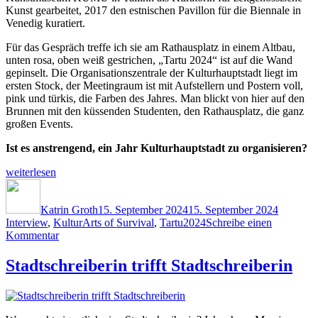
Kunst gearbeitet, 2017 den estnischen Pavillon für die Biennale in
Venedig kuratiert.
Für das Gespräch treffe ich sie am Rathausplatz in einem Altbau,
unten rosa, oben weiß gestrichen, „Tartu 2024“ ist auf die Wand
gepinselt. Die Organisationszentrale der Kulturhauptstadt liegt im
ersten Stock, der Meetingraum ist mit Aufstellern und Postern voll,
pink und türkis, die Farben des Jahres. Man blickt von hier auf den
Brunnen mit den küssenden Studenten, den Rathausplatz, die ganz
großen Events.
Ist es anstrengend, ein Jahr Kulturhauptstadt zu organisieren?
„Wie
weiterlesen
plant
Autor
Veröffentlicht
Kategori
man
am
ein
Katrin Groth
15. September 2024
15. September 2024
Schlagwörter
Kulturhauptstadtjahr,
Interview
,
Kultur
Arts of Survival
,
Tartu2024
Schreibe einen
zu
Kati
Kommentar
Wie
Torp?“
plant
Stadtschreiberin trifft Stadtschreiberin
man
ein
Kulturhauptstadtjahr,
Kati