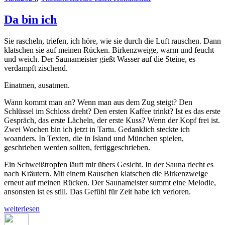
Annelinn
Da bin ich
Sie rascheln, triefen, ich höre, wie sie durch die Luft rauschen. Dann
klatschen sie auf meinen Rücken. Birkenzweige, warm und feucht
und weich. Der Saunameister gießt Wasser auf die Steine, es
verdampft zischend.
Einatmen, ausatmen.
Wann kommt man an? Wenn man aus dem Zug steigt? Den
Schlüssel im Schloss dreht? Den ersten Kaffee trinkt? Ist es das erste
Gespräch, das erste Lächeln, der erste Kuss? Wenn der Kopf frei ist.
Zwei Wochen bin ich jetzt in Tartu. Gedanklich steckte ich
woanders. In Texten, die in Island und München spielen,
geschrieben werden sollten, fertiggeschrieben.
Ein Schweißtropfen läuft mir übers Gesicht. In der Sauna riecht es
nach Kräutern. Mit einem Rauschen klatschen die Birkenzweige
erneut auf meinen Rücken. Der Saunameister summt eine Melodie,
ansonsten ist es still. Das Gefühl für Zeit habe ich verloren.
„Da
weiterlesen
bin
Autor
Veröffentlicht
Kategorien
Schlagw