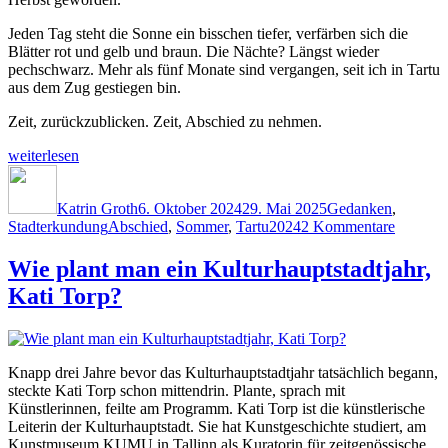
Jeden Tag steht die Sonne ein bisschen tiefer, verfärben sich die
Blätter rot und gelb und braun. Die Nächte? Längst wieder
pechschwarz. Mehr als fünf Monate sind vergangen, seit ich in Tartu
aus dem Zug gestiegen bin.
Zeit, zurückzublicken. Zeit, Abschied zu nehmen.
„Ein
weiterlesen
Abschied“
Autor
Veröffentlicht
Kategorien
am
Katrin Groth
6. Oktober 2024
29. Mai 2025
Gedanken
,
Schlagwörter
zu
Stadterkundung
Abschied
,
Sommer
,
Tartu2024
2 Kommentare
Ein
Abschie
Wie plant man ein Kulturhauptstadtjahr,
Kati Torp?
Knapp drei Jahre bevor das Kulturhauptstadtjahr tatsächlich begann,
steckte Kati Torp schon mittendrin. Plante, sprach mit
Künstlerinnen, feilte am Programm. Kati Torp ist die künstlerische
Leiterin der Kulturhauptstadt. Sie hat Kunstgeschichte studiert, am
Kunstmuseum KUMU in Tallinn als Kuratorin für zeitgenössische