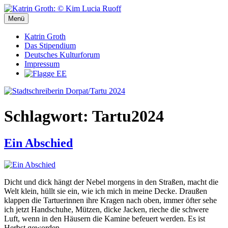
Zum
Inhalt
Menü
Stadtschreiberin Dorpat/Tartu 2024
Stadtschreiberin Dorpat/Tartu 2024
springen
Katrin Groth
Das Stipendium
Deutsches Kulturforum
Impressum
Schlagwort:
Tartu2024
Ein Abschied
Dicht und dick hängt der Nebel morgens in den Straßen, macht die
Welt klein, hüllt sie ein, wie ich mich in meine Decke. Draußen
klappen die Tartuerinnen ihre Kragen nach oben, immer öfter sehe
ich jetzt Handschuhe, Mützen, dicke Jacken, rieche die schwere
Luft, wenn in den Häusern die Kamine befeuert werden. Es ist
Herbst geworden.