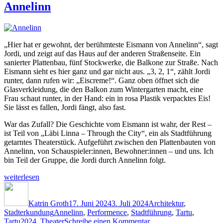
ist
Annelinn
wie
Klebstoff
„Hier hat er gewohnt, der berühmteste Eismann von Annelinn“, sagt
Jordi, und zeigt auf das Haus auf der anderen Straßenseite. Ein
sanierter Plattenbau, fünf Stockwerke, die Balkone zur Straße. Nach
Eismann sieht es hier ganz und gar nicht aus. „3, 2, 1“, zählt Jordi
runter, dann rufen wir: „Eiscreme!“. Ganz oben öffnet sich die
Glasverkleidung, die den Balkon zum Wintergarten macht, eine
Frau schaut runter, in der Hand: ein in rosa Plastik verpacktes Eis!
Sie lässt es fallen, Jordi fängt, also fast.
War das Zufall? Die Geschichte vom Eismann ist wahr, der Rest –
ist Teil von „Läbi Linna – Through the City“, ein als Stadtführung
getarntes Theaterstück. Aufgeführt zwischen den Plattenbauten von
Annelinn, von Schauspieler:innen, Bewohner:innen – und uns. Ich
bin Teil der Gruppe, die Jordi durch Annelinn folgt.
„Annelinn“
weiterlesen
Autor
Veröffentlicht
Kategorien
am
Katrin Groth
17. Juni 2024
3. Juli 2024
Architektur
,
Schlagwörter
Stadterkundung
Annelinn
,
Performence
,
Stadtführung
,
Tartu
,
zu
Tartu2024
,
Theater
Schreibe einen Kommentar