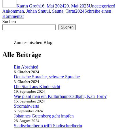
ich“
am
Katrin Groth
16. Mai 2024
29. Mai 2025
Uncategorized
Ankommen
,
Juhan Smuul
,
Sauna
,
Tartu2024
Schreibe einen
zu
Kommentar
Da
Suchen
bin
Suchen
ich
Zum estnischen Blog
Alle Beiträge
Ein Abschied
6. Oktober 2024
Deutsche Sprache, schwere Sprache
3. Oktober 2024
Die Stadt aus Kindersicht
19. September 2024
Wie plant man ein Kulturhauptstadtjahr, Kati Torp?
15. September 2024
Stromabwärts
5. September 2024
Johannes Gutenberg geht impfen
28. August 2024
Stadtschreiberin trifft Stadtschreiberin