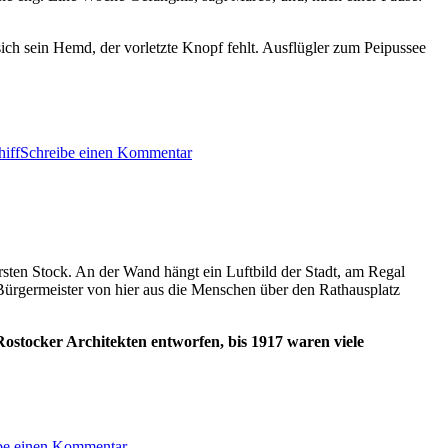
ich sein Hemd, der vorletzte Knopf fehlt. Ausflügler zum Peipussee
zu
Stromabwärts
hiff
Schreibe einen Kommentar
rsten Stock. An der Wand hängt ein Luftbild der Stadt, am Regal
Bürgermeister von hier aus die Menschen über den Rathausplatz
ostocker Architekten entworfen, bis 1917 waren viele
zu
Kultur
be einen Kommentar
ist