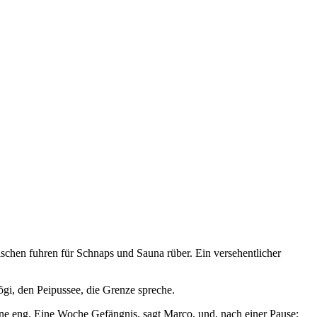
ischen fuhren für Schnaps und Sauna rüber. Ein versehentlicher
õgi, den Peipussee, die Grenze spreche.
nne eng. Eine Woche Gefängnis, sagt Marco, und, nach einer Pause: