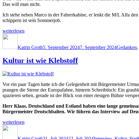
Das will man nicht.
Ich stehe neben Marco in der Fahrerkabine, er lenkt die M/L Alfa de
schippern ist sein Sommerjob.
„Stromabwärts“
weiterlesen
Autor
Veröffentlicht
Kategorien
am
Katrin Groth
5. September 2024
7. September 2024
Gedanken
Kultur ist wie Klebstoff
Vor ein paar Tagen hatte ich die Gelegenheit mit Bürgermeister Urma
prangen die Sterne der Europafahne, hinterm Schreibtisch: Ein grau
spazieren sehen, gerade ist der Blick von einer riesigen Bühne versperr
Herr Klaas, Deutschland und Estland haben eine lange gemeinsam
Bürgermeister Deutschbalten. Wir führen das Interview auf Deut
„Kultur
weiterlesen
ist
Autor
Veröffentlicht
Kategorien
wie
am
Klebstoff“
Katrin Groth
21. Juli 2024
22. Juli 2024
Interview
,
Kultur
,
Stad