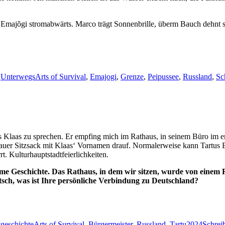
n Emajõgi stromabwärts. Marco trägt Sonnenbrille, überm Bauch dehnt s
Schlagwörter
,
Unterwegs
Arts of Survival
,
Emajogi
,
Grenze
,
Peipussee
,
Russland
,
Sc
s Klaas zu sprechen. Er empfing mich im Rathaus, in seinem Büro im e
blauer Sitzsack mit Klaas‘ Vornamen drauf. Normalerweise kann Tartus 
t. Kulturhauptstadtfeierlichkeiten.
e Geschichte. Das Rathaus, in dem wir sitzen, wurde von einem R
sch, was ist Ihre persönliche Verbindung zu Deutschland?
Schlagwörter
tgeschichte
Arts of Survival
,
Bürgermeister
,
Russland
,
Tartu2024
Schrei