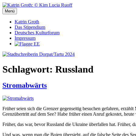
Zum
Inhalt
Menü
Stadtschreiberin Dorpat/Tartu 2024
Stadtschreiberin Dorpat/Tartu 2024
springen
Katrin Groth
Das Stipendium
Deutsches Kulturforum
Impressum
Schlagwort:
Russland
Stromabwärts
Früher seien sich die Grenzer gegenseitig besuchen gefahren, erzähl
Grenzübertritt auf dem See? Habe früher einen Anruf gekostet, heute
Früher, das war, bevor Russland die Ukraine überfallen hat. Früher, d
Und was, wenn man die Bojen übersieht, auf die falsche Seite des Se